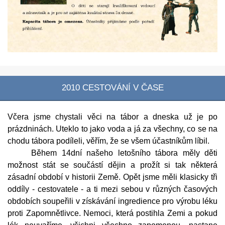
2010 CESTOVÁNÍ V ČASE
Včera jsme chystali věci na tábor a dneska už je po
prázdninách. Uteklo to jako voda a já za všechny, co se na
chodu tábora podíleli, věřím, že se všem účastníkům líbil.
Během 14dní našeho letošního tábora měly děti
možnost stát se součástí dějin a prožít si tak některá
zásadní období v historii Země. Opět jsme měli klasicky tři
oddíly - cestovatele - a ti mezi sebou v různých časových
obdobích soupeřili v získávání ingredience pro výrobu léku
proti Zapomnětlivce. Nemoci, která postihla Zemi a pokud