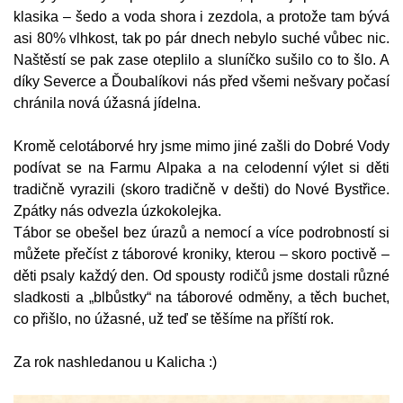
klasika – šedo a voda shora i zezdola, a protože tam bývá
asi 80% vlhkost, tak po pár dnech nebylo suché vůbec nic.
Naštěstí se pak zase oteplilo a sluníčko sušilo co to šlo. A
díky Severce a Ďoubalíkovi nás před všemi nešvary počasí
chránila nová úžasná jídelna.
Kromě celotáborvé hry jsme mimo jiné zašli do Dobré Vody
podívat se na Farmu Alpaka a na celodenní výlet si děti
tradičně vyrazili (skoro tradičně v dešti) do Nové Bystřice.
Zpátky nás odvezla úzkokolejka.
Tábor se obešel bez úrazů a nemocí a více podrobností si
můžete přečíst z táborové kroniky, kterou – skoro poctivě –
děti psaly každý den. Od spousty rodičů jsme dostali různé
sladkosti a „blbůstky“ na táborové odměny, a těch buchet,
co přišlo, no úžasné, už teď se těšíme na příští rok.
Za rok nashledanou u Kalicha :)