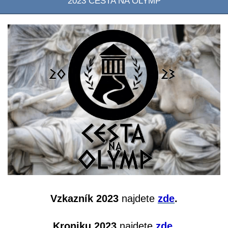
2023 CESTA NA OLYMP
Vzkazník 2023
najdete
zde
.
Kroniku 2023
najdete
zde
.