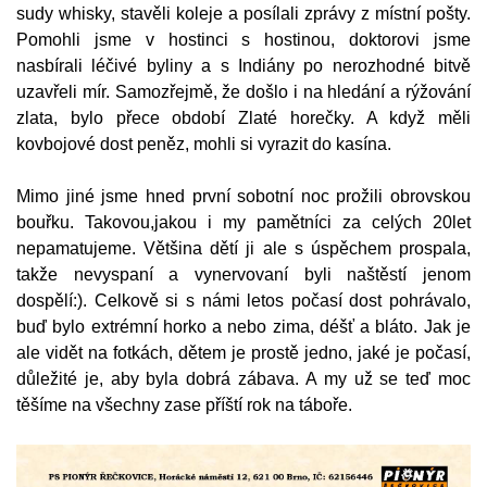
sudy whisky, stavěli koleje a posílali zprávy z místní pošty.
Pomohli jsme v hostinci s hostinou, doktorovi jsme
nasbírali léčivé byliny a s Indiány po nerozhodné bitvě
uzavřeli mír. Samozřejmě, že došlo i na hledání a rýžování
zlata, bylo přece období Zlaté horečky. A když měli
kovbojové dost peněz, mohli si vyrazit do kasína.
Mimo jiné jsme hned první sobotní noc prožili obrovskou
bouřku. Takovou,jakou i my pamětníci za celých 20let
nepamatujeme. Většina dětí ji ale s úspěchem prospala,
takže nevyspaní a vynervovaní byli naštěstí jenom
dospělí:). Celkově si s námi letos počasí dost pohrávalo,
buď bylo extrémní horko a nebo zima, déšť a bláto. Jak je
ale vidět na fotkách, dětem je prostě jedno, jaké je počasí,
důležité je, aby byla dobrá zábava. A my už se teď moc
těšíme na všechny zase příští rok na táboře.