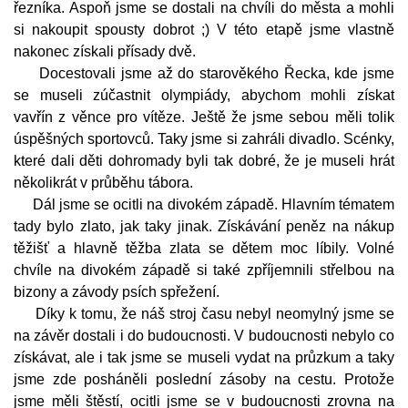
řezníka. Aspoň jsme se dostali na chvíli do města a mohli
si nakoupit spousty dobrot ;) V této etapě jsme vlastně
nakonec získali přísady dvě.
Docestovali jsme až do starověkého Řecka, kde jsme
se museli zúčastnit olympiády, abychom mohli získat
vavřín z věnce pro vítěze. Ještě že jsme sebou měli tolik
úspěšných sportovců. Taky jsme si zahráli divadlo. Scénky,
které dali děti dohromady byli tak dobré, že je museli hrát
několikrát v průběhu tábora.
Dál jsme se ocitli na divokém západě. Hlavním tématem
tady bylo zlato, jak taky jinak. Získávání peněz na nákup
těžišť a hlavně těžba zlata se dětem moc líbily. Volné
chvíle na divokém západě si také zpříjemnili střelbou na
bizony a závody psích spřežení.
Díky k tomu, že náš stroj času nebyl neomylný jsme se
na závěr dostali i do budoucnosti. V budoucnosti nebylo co
získávat, ale i tak jsme se museli vydat na průzkum a taky
jsme zde posháněli poslední zásoby na cestu. Protože
jsme měli štěstí, ocitli jsme se v budoucnosti zrovna na