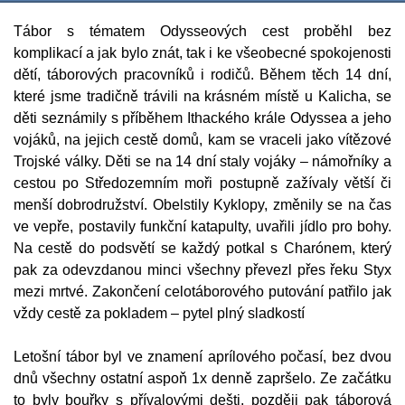
Tábor s tématem Odysseových cest proběhl bez
komplikací a jak bylo znát, tak i ke všeobecné spokojenosti
dětí, táborových pracovníků i rodičů. Během těch 14 dní,
které jsme tradičně trávili na krásném místě u Kalicha, se
děti seznámily s příběhem Ithackého krále Odyssea a jeho
vojáků, na jejich cestě domů, kam se vraceli jako vítězové
Trojské války. Děti se na 14 dní staly vojáky – námořníky a
cestou po Středozemním moři postupně zažívaly větší či
menší dobrodružství. Obelstily Kyklopy, změnily se na čas
ve vepře, postavily funkční katapulty, uvařili jídlo pro bohy.
Na cestě do podsvětí se každý potkal s Charónem, který
pak za odevzdanou minci všechny převezl přes řeku Styx
mezi mrtvé. Zakončení celotáborového putování patřilo jak
vždy cestě za pokladem – pytel plný sladkostí
Letošní tábor byl ve znamení aprílového počasí, bez dvou
dnů všechny ostatní aspoň 1x denně zapršelo. Ze začátku
to byly bouřky s přívalovými dešti, později pak táborová