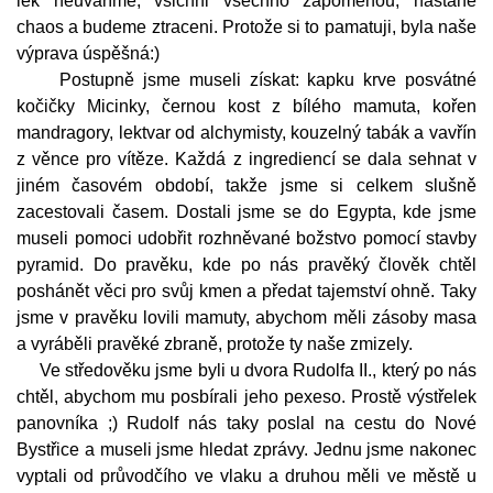
lék neuvaříme, všichni všechno zapomenou, nastane
chaos a budeme ztraceni. Protože si to pamatuji, byla naše
výprava úspěšná:)
Postupně jsme museli získat: kapku krve posvátné
kočičky Micinky, černou kost z bílého mamuta, kořen
mandragory, lektvar od alchymisty, kouzelný tabák a vavřín
z věnce pro vítěze. Každá z ingrediencí se dala sehnat v
jiném časovém období, takže jsme si celkem slušně
zacestovali časem. Dostali jsme se do Egypta, kde jsme
museli pomoci udobřit rozhněvané božstvo pomocí stavby
pyramid. Do pravěku, kde po nás pravěký člověk chtěl
poshánět věci pro svůj kmen a předat tajemství ohně. Taky
jsme v pravěku lovili mamuty, abychom měli zásoby masa
a vyráběli pravěké zbraně, protože ty naše zmizely.
Ve středověku jsme byli u dvora Rudolfa II., který po nás
chtěl, abychom mu posbírali jeho pexeso. Prostě výstřelek
panovníka ;) Rudolf nás taky poslal na cestu do Nové
Bystřice a museli jsme hledat zprávy. Jednu jsme nakonec
vyptali od průvodčího ve vlaku a druhou měli ve městě u