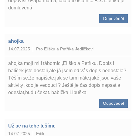
dopovíš!!! Papa máma, táta a ti ostatní... P.S. Elenka je
domluvená
Odpovědět
ahojka
14.07.2025
Pro Elišku a Petříka Jedličkovi
ahojka moji milí táborníci,Eliško a Petříku. Dopis i
balíček jste dostali,ale já jsem od vás dopis nedostala?
Těším se,že napíšete,jak se tam máte,jaké jsou vaše
aktivity ,kdo je vedoucí ? Ještě je čas dopis napsat a
odeslat,budu čekat. babička Libuška
Odpovědět
Už se na tebe tešíme
14.07.2025
Edik