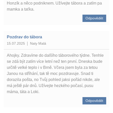
Honzík a něco podniknem. Užívejte tábora a zatím pa
mamka a taťka.
Odpovědět
Pozdrav do tábora
15.07.2025
Naty Malá
Ahojky. Zdravíme do dalšího táborového týdne. Tenhle
se zdá být zatím více letní než ten první. Dneska bude
určitě velké teplo i v Brně. Včera jsem byla za tetou
Janou na stříhání, tak tě moc pozdravuje. Snad ti
dorazila pošta, no Tvůj pohled jaksi pořád nikde, ale
má ještě pár dnů. Užívejte hezkého počasí, pusu
máma, táta a Loki.
Odpovědět