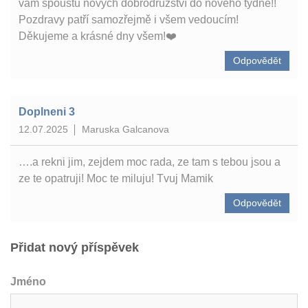
vám spoustu nových dobrodružství do nového týdne!!
Pozdravy patří samozřejmě i všem vedoucím!
Děkujeme a krásné dny všem!❤️
Odpovědět
Doplneni 3
12.07.2025
Maruska Galcanova
….a rekni jim, zejdem moc rada, ze tam s tebou jsou a
ze te opatruji! Moc te miluju! Tvuj Mamik
Odpovědět
Přidat nový příspěvek
Jméno