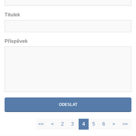
Titulek
Příspěvek
<<
<
2
3
4
5
6
>
>>