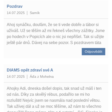
Pozdrav
14.07.2025
Samík
Ahoj synáčku, doufám, že se ti vede dobře a tábor si
užíváš. Už se těším až mi řekneš všechny zážitky. Jsme
po hodech v Popicích ale o nic jsi nepřišel. Tak si užijte
ještě pár dnů. Dávej na sebe pozor. S pozdravem táta
Odpovědět
DIAMS opět zdraví své A
14.07.2025
Áďa z Mohelna
Ahojky Adi, dneska došel dopis, tak snad už máš i ten
od nás. Díky za skvělý rébus, podařilo se mi ho
rozluštit! Nejvíc jsem se nasmála nad poslední větou.
Tak užívej dál a už se moc těšíme, až nám to všechno