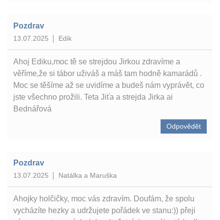
Pozdrav
13.07.2025
Edik
Ahoj Ediku,moc tě se strejdou Jirkou zdravíme a
věříme,že si tábor uživáš a máš tam hodně kamarádů .
Moc se těšíme až se uvidíme a budeš nám vyprávět, co
jste všechno prožili. Teta Jiťa a strejda Jirka ai
Bednářová
Odpovědět
Pozdrav
13.07.2025
Natálka a Maruška
Ahojky holčičky, moc vás zdravím. Doufám, že spolu
vycházíte hezky a udržujete pořádek ve stanu:)) přeji