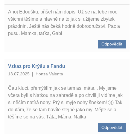
Ahoj Edoušku, přišel nám dopis. Už se na tebe moc
všichni těšíme a hlavně na to jak si užijeme zbytek
prázdnin. Ještě nás čeká hodně dobrodružství. Pac a
pusu. Mamka, taťka, Gabi
Odpovědět
Vzkaz pro Krýšu a Fandu
13.07.2025
Honza Valenta
Čau kluci, přemýšlím jak se tam asi máte... My jsme
včera byli s Natkou na zahradě a po chvíli ji vidíme jak
si něčím natírá nohy. Prý si myje nohy šnekem! :))) Tak
doufám, že se tam bavíte stejně jako my. Mějte se a
těšíme se na vás. Táta, Máma, Natka
Odpovědět