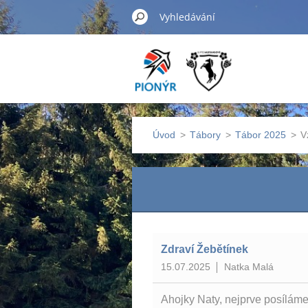
Úvod
>
Tábory
>
Tábor 2025
>
V
Zdraví Žebětínek
15.07.2025
Natka Malá
Ahojky Naty, nejprve posílám