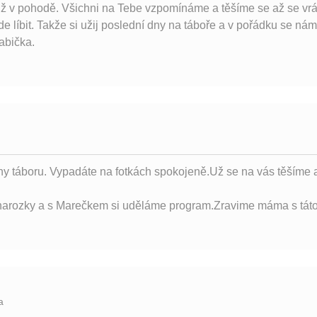
 už v pohodě. Všichni na Tebe vzpomínáme a těšíme se až se vrát
 líbit. Takže si užij poslední dny na táboře a v pořádku se ná
abička.
í dny táboru. Vypadáte na fotkách spokojeně.Už se na vás těším
a narozky a s Marečkem si uděláme program.Zravime máma s tát
a