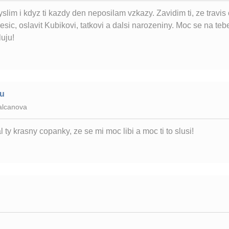
slim i kdyz ti kazdy den neposilam vzkazy. Zavidim ti, ze travi
ic, oslavit Kubikovi, tatkovi a dalsi narozeniny. Moc se na teb
luju!
ku
alcanova
al ty krasny copanky, ze se mi moc libi a moc ti to slusi!