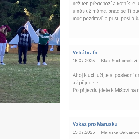
než ten předchozí a kotník je
u nás už máme, snad se Ti bude
moc pozdravů a pusu posílá b
Velcí bratři
15.07.2025
Kluci Suchomelovi
Ahoj kluci, užijte si posledn
až přijedete.
Po příjezdu jdete k Míšovi n
Vzkaz pro Marusku
15.07.2025
Maruska Galcanov