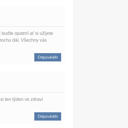
uďte opatrní ať si užijete
trochu dál. Všechny vás
Odpovědět
si ten týden ve zdraví
Odpovědět