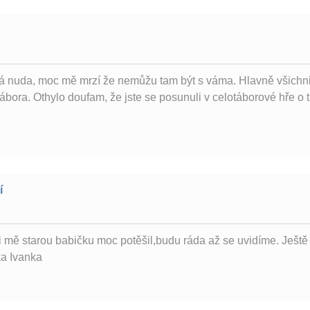
 nuda, moc mě mrzí že nemůžu tam být s váma. Hlavně všichni b
ábora. Othylo doufam, že jste se posunuli v celotáborové hře o 
í
i mě starou babičku moc potěšil,budu ráda až se uvidíme. Ještě 
ka Ivanka