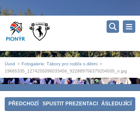
Úvod
>
Fotogalerie: Tábory pro rodiče s dětmi
>
19665335_1274255096033456_922889756379204505_n.jpg
PŘEDCHOZÍ
SPUSTIT PREZENTACI
NÁSLEDUJÍCÍ